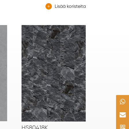
Lisää koristeita
HS984132K
HS94213