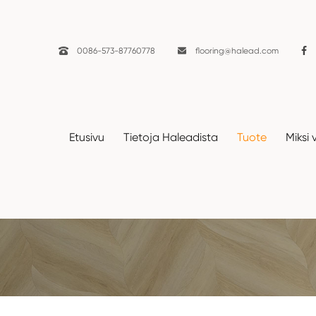

0086-573-87760778

flooring@halead.com
Etusivu
Tietoja Haleadista
Tuote
Miksi 
LVT-lattia
Etusivu
Tuote