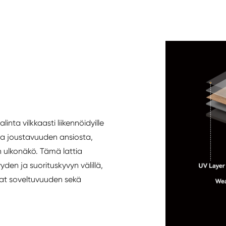
linta vilkkaasti liikennöidyille
ja joustavuuden ansiosta,
n ulkonäkö. Tämä lattia
den ja suorituskyvyn välillä,
vat soveltuvuuden sekä