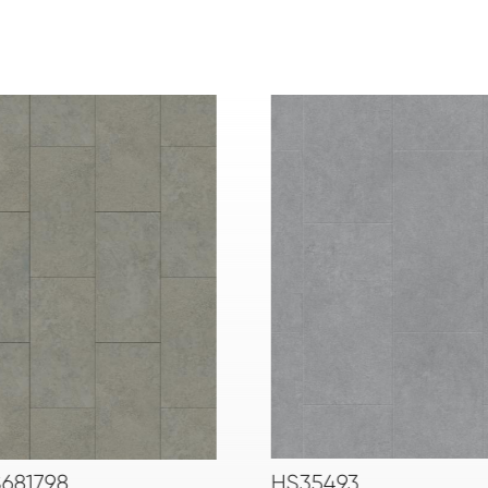
HS35493
HS80418K