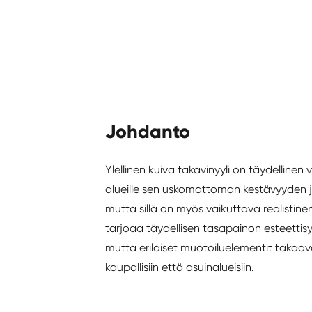
Johdanto
Ylellinen kuiva takavinyyli on täydellinen va
alueille sen uskomattoman kestävyyden 
mutta sillä on myös vaikuttava realistine
tarjoaa täydellisen tasapainon esteettisyy
mutta erilaiset muotoiluelementit takaa
kaupallisiin että asuinalueisiin.