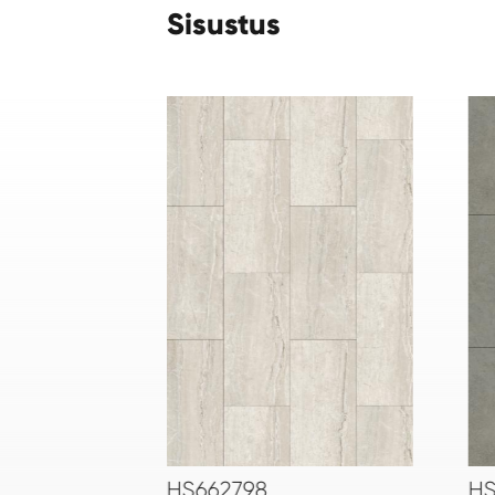
Sisustus
HS681798