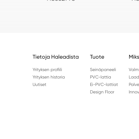
Tietoja Haleadista
Tuote
Miks
Yrityksen profiili
Seinäpaneeli
Valm
Yrityksen historia
PVC-lattia
Laad
Uutiset
Ei-PVC-lattiat
Palve
Design Floor
Inno