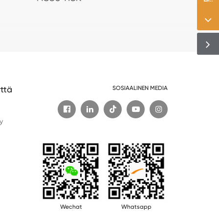
ttä
SOSIAALINEN MEDIA

t
y
Wechat
Whatsapp