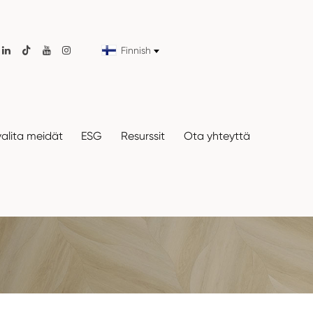
Finnish

valita meidät
ESG
Resurssit
Ota yhteyttä