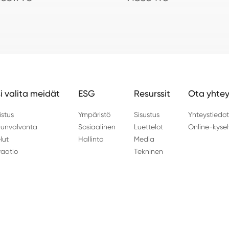
i valita meidät
ESG
Resurssit
Ota yhtey
istus
Ympäristö
Sisustus
Yhteystiedo
unvalvonta
Sosiaalinen
Luettelot
Online-kysel
lut
Hallinto
Media
vaatio
Tekninen