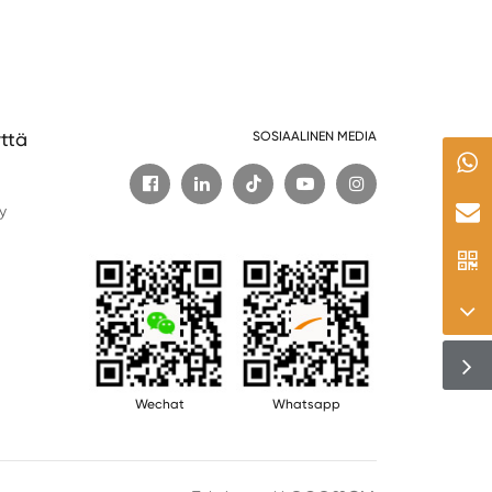
ttä
SOSIAALINEN MEDIA

t
y
Wechat
Whatsapp