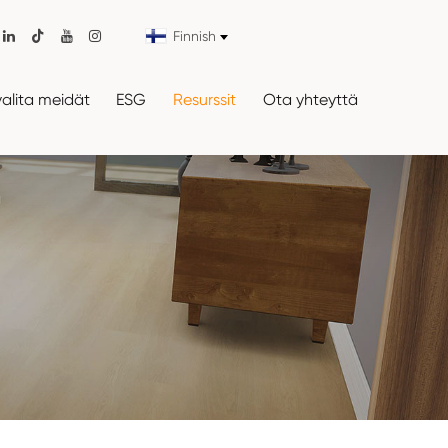
Finnish

valita meidät
ESG
Resurssit
Ota yhteyttä