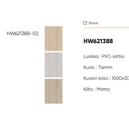
Share

HW621388-02
HW621388
Luokka : PVC-lattia
Kuvio : Tammi
Kuvion koko : 1000x
Kiilto : Matta