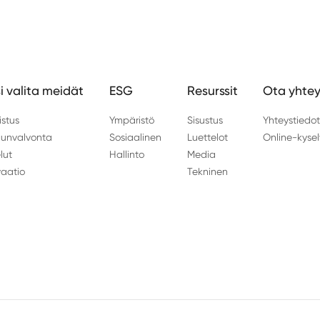
i valita meidät
ESG
Resurssit
Ota yhtey
istus
Ympäristö
Sisustus
Yhteystiedo
unvalvonta
Sosiaalinen
Luettelot
Online-kysel
lut
Hallinto
Media
vaatio
Tekninen