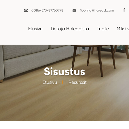

0086-573-87760778

flooring@halead.com
Etusivu
Tietoja Haleadista
Tuote
Miksi 
Sisustus
Etusivu
Resurssit