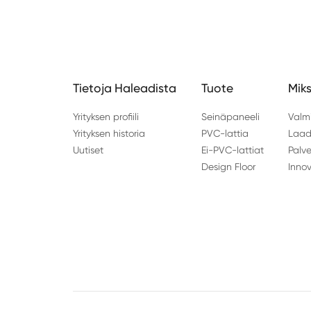
Tietoja Haleadista
Tuote
Miks
Yrityksen profiili
Seinäpaneeli
Valm
Yrityksen historia
PVC-lattia
Laad
Uutiset
Ei-PVC-lattiat
Palve
Design Floor
Inno