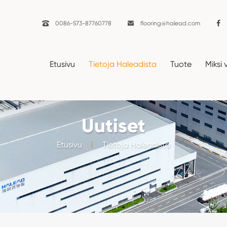

0086-573-87760778

flooring@halead.com
Etusivu
Tietoja Haleadista
Tuote
Miksi 
Uutiset
Etusivu
Tietoja Haleadista