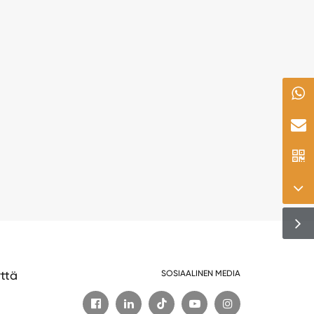
ttä
SOSIAALINEN MEDIA

t