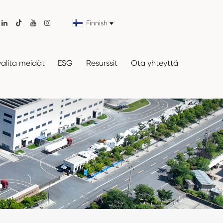
Finnish

valita meidät
ESG
Resurssit
Ota yhteyttä