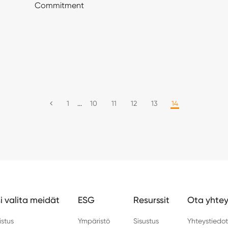
Commitment
1
...
10
11
12
13
14
i valita meidät
ESG
Resurssit
Ota yhtey
istus
Ympäristö
Sisustus
Yhteystiedo