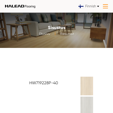
Finnish
Sisustus
Etusivu
Resurssit
HW719228P-40